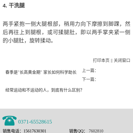
4. 干洗腿
两手紧抱一侧大腿根部，稍用力向下摩擦到脚踝，然
后再往上到腿根，或可揉腿肚，即以两手掌夹紧一侧
的小腿肚，旋转揉动。
打印本页
||
关闭窗口
上一篇：
春季是"长高黄金期" 家长如何科学助长
下一篇：
经常运动和不运动的人，到底有什么区别？
0371-65528615
销售电话：15617630301
销售QQ：
7602810