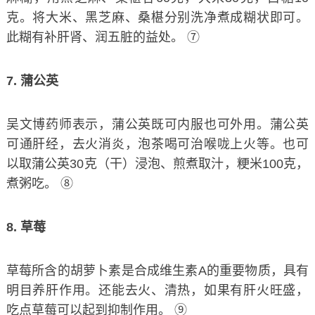
克。将大米、黑芝麻、桑椹分别洗净煮成糊状即可。
此糊有补肝肾、润五脏的益处。 ⑦
7. 蒲公英
吴文博药师表示，蒲公英既可内服也可外用。蒲公英
可通肝经，去火消炎，泡茶喝可治喉咙上火等。也可
以取蒲公英30克（干）浸泡、煎煮取汁，粳米100克，
煮粥吃。 ⑧
8. 草莓
草莓所含的胡萝卜素是合成维生素A的重要物质，具有
明目养肝作用。还能去火、清热，如果有肝火旺盛，
吃点草莓可以起到抑制作用。 ⑨